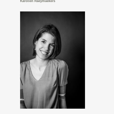
Karolien Raeymaekers