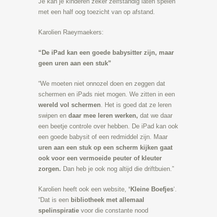
Je kan je kinderen zeker zelfstandig laten spelen
met een half oog toezicht van op afstand.
Karolien Raeymaekers:
“De iPad kan een goede babysitter zijn, maar
geen uren aan een stuk”
“We moeten niet onnozel doen en zeggen dat
schermen en iPads niet mogen. We zitten in een
wereld vol schermen
. Het is goed dat ze leren
swipen en
daar mee leren werken,
dat we daar
een beetje controle over hebben. De iPad kan ook
een goede babysit of een redmiddel zijn. Maar
uren aan een stuk op een scherm kijken gaat
ook voor een vermoeide peuter of kleuter
zorgen.
Dan heb je ook nog altijd die driftbuien.”
Karolien heeft ook een website,
‘Kleine Boefjes
‘.
“Dat is een
bibliotheek met allemaal
spelinspiratie
voor die constante nood