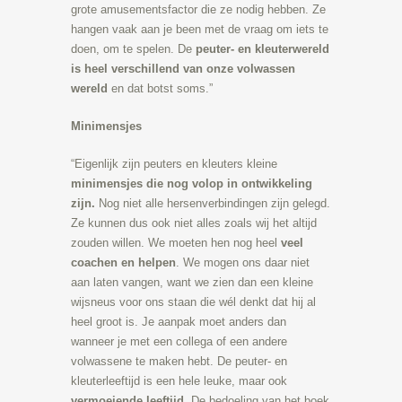
grote amusementsfactor die ze nodig hebben. Ze
hangen vaak aan je been met de vraag om iets te
doen, om te spelen. De
peuter- en kleuterwereld
is heel verschillend van onze volwassen
wereld
en dat botst soms.”
Minimensjes
“Eigenlijk zijn peuters en kleuters kleine
minimensjes die nog volop in ontwikkeling
zijn.
Nog niet alle hersenverbindingen zijn gelegd.
Ze kunnen dus ook niet alles zoals wij het altijd
zouden willen. We moeten hen nog heel
veel
coachen en helpen
. We mogen ons daar niet
aan laten vangen, want we zien dan een kleine
wijsneus voor ons staan die wél denkt dat hij al
heel groot is. Je aanpak moet anders dan
wanneer je met een collega of een andere
volwassene te maken hebt. De peuter- en
kleuterleeftijd is een hele leuke, maar ook
vermoeiende leeftijd
. De bedoeling van het boek